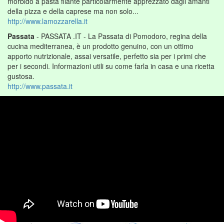
morbido a pasta filante particolarmente apprezzato dagli amanti
della pizza e della caprese ma non solo...
http://www.lamozzarella.it
Passata
- PASSATA .IT - La Passata di Pomodoro, regina della
cucina mediterranea, è un prodotto genuino, con un ottimo
apporto nutrizionale, assai versatile, perfetto sia per i primi che
per i secondi. Informazioni utili su come farla in casa e una ricetta
gustosa.
http://www.passata.it